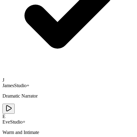
J
James
Studio+
Dramatic Narrator
E
Eve
Studio+
Warm and Intimate